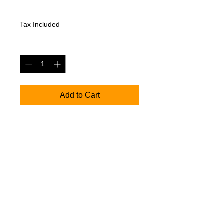
Price
7,35 €
Tax Included
Quantity
*
Add to Cart
MagTape Xtra Pro Matt Fluorescent.
Erinevad värvid ja võimalik valida
erinevaid teibi laiuseid. 12,19,24,25,38,48
ja 50 mm.