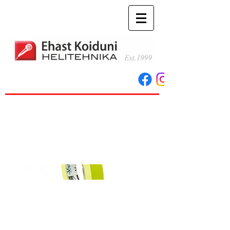
MagTape Xtra Pro
Matt Fluorescent