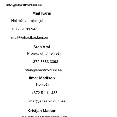
info@ehastkoiduni.ee
Mait Karm
Helirežii / projektijuht
+372 51 89 943
mait@ehastkoiduni.ee
Sten Arvi
Projektijuht / helirežii
+372 5683 3393
sten@ehastkoiduni.ee
Ilmar Madison
Helirežii
+372 51 11 435
ilmar@ehastkoiduni.ee
Kristjan Matson