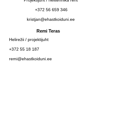
Projektijuht / helitehnika rent
+372 56 659 346
kristjan@ehastkoiduni.ee
Remi Teras
Helirežii / projektijuht
+372 55 18 187
remi@ehastkoiduni.ee